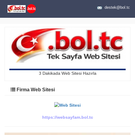
destek@bol.tc
3 Dakikada Web Sitesi Hazırla
Firma Web Sitesi
https://websayfam.bol.tc