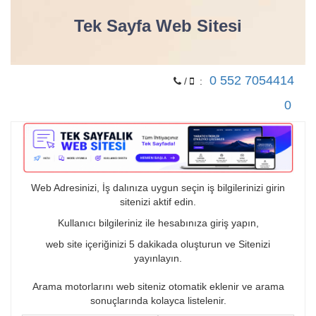
Tek Sayfa Web Sitesi
0 552 7054414
/
:
0
Web Adresinizi, İş dalınıza uygun seçin iş bilgilerinizi girin
sitenizi aktif edin.
Kullanıcı bilgileriniz ile hesabınıza giriş yapın,
web site içeriğinizi 5 dakikada oluşturun ve Sitenizi
yayınlayın.
Arama motorlarını web siteniz otomatik eklenir ve arama
sonuçlarında kolayca listelenir.